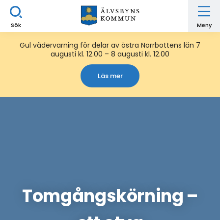
Sök
Meny
Gul vädervarning för delar av östra Norrbottens län 7
augusti kl. 12.00 – 8 augusti kl. 12.00
Läs mer
Tomgångskörning –