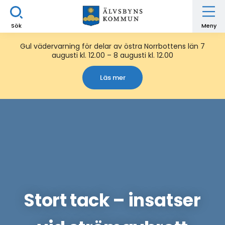
Sök
Meny
Gul vädervarning för delar av östra Norrbottens län 7
augusti kl. 12.00 – 8 augusti kl. 12.00
Läs mer
Stort tack – insatser