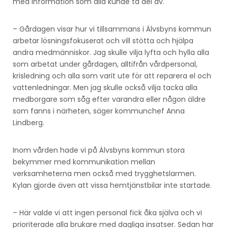
med information som alla kunde ta del av.
– Gårdagen visar hur vi tillsammans i Älvsbyns kommun
arbetar lösningsfokuserat och vill stötta och hjälpa
andra medmänniskor. Jag skulle vilja lyfta och hylla alla
som arbetat under gårdagen, alltifrån vårdpersonal,
krisledning och alla som varit ute för att reparera el och
vattenledningar. Men jag skulle också vilja tacka alla
medborgare som såg efter varandra eller någon äldre
som fanns i närheten, säger kommunchef Anna
Lindberg.
Inom vården hade vi på Älvsbyns kommun stora
bekymmer med kommunikation mellan
verksamheterna men också med trygghetslarmen.
Kylan gjorde även att vissa hemtjänstbilar inte startade.
– Här valde vi att ingen personal fick åka själva och vi
prioriterade alla brukare med dagliga insatser. Sedan har