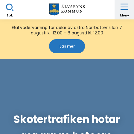
Sök
Meny
Gul vädervarning för delar av östra Norrbottens län 7
augusti kl. 12.00 – 8 augusti kl. 12.00
Läs mer
Skotertrafiken hotar