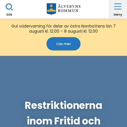
Sök
Meny
Gul vädervarning för delar av östra Norrbottens län 7
augusti kl. 12.00 – 8 augusti kl. 12.00
Läs mer
Restriktionerna
inom Fritid och