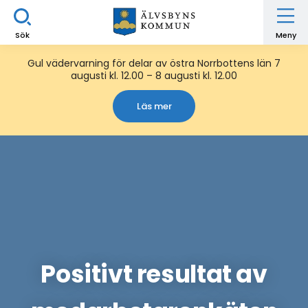
Sök
Meny
Gul vädervarning för delar av östra Norrbottens län 7
augusti kl. 12.00 – 8 augusti kl. 12.00
Läs mer
Positivt resultat av