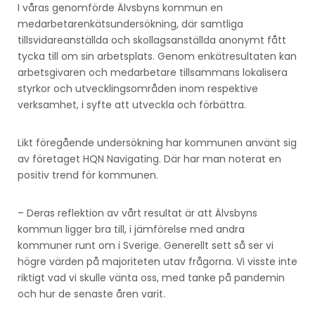
I våras genomförde Älvsbyns kommun en
medarbetarenkätsundersökning, där samtliga
tillsvidareanställda och skollagsanställda anonymt fått
tycka till om sin arbetsplats. Genom enkätresultaten kan
arbetsgivaren och medarbetare tillsammans lokalisera
styrkor och utvecklingsområden inom respektive
verksamhet, i syfte att utveckla och förbättra.
Likt föregående undersökning har kommunen använt sig
av företaget HQN Navigating. Där har man noterat en
positiv trend för kommunen.
– Deras reflektion av vårt resultat är att Älvsbyns
kommun ligger bra till, i jämförelse med andra
kommuner runt om i Sverige. Generellt sett så ser vi
högre värden på majoriteten utav frågorna. Vi visste inte
riktigt vad vi skulle vänta oss, med tanke på pandemin
och hur de senaste åren varit.