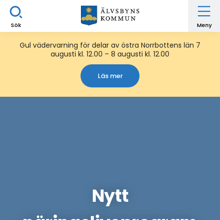
Sök
Meny
Gul vädervarning för delar av östra Norrbottens län 7
augusti kl. 12.00 – 8 augusti kl. 12.00
Läs mer
Nytt