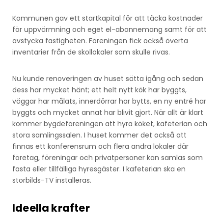
Kommunen gav ett startkapital för att täcka kostnader
för uppvärmning och eget el-abonnemang samt för att
avstycka fastigheten. Föreningen fick också överta
inventarier från de skollokaler som skulle rivas.
Nu kunde renoveringen av huset sätta igång och sedan
dess har mycket hänt; ett helt nytt kök har byggts,
väggar har målats, innerdörrar har bytts, en ny entré har
byggts och mycket annat har blivit gjort. När allt är klart
kommer bygdeföreningen att hyra köket, kafeterian och
stora samlingssalen. I huset kommer det också att
finnas ett konferensrum och flera andra lokaler där
företag, föreningar och privatpersoner kan samlas som
fasta eller tillfälliga hyresgäster. I kafeterian ska en
storbilds-TV installeras.
Ideella krafter