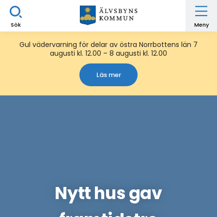
Sök
Meny
Gul vädervarning för delar av östra Norrbottens län 7
augusti kl. 12.00 – 8 augusti kl. 12.00
Läs mer
Nytt hus gav