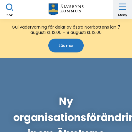
Sök
Meny
Gul vädervarning för delar av östra Norrbottens län 7
augusti kl. 12.00 – 8 augusti kl. 12.00
Läs mer
Ny
organisationsförändri