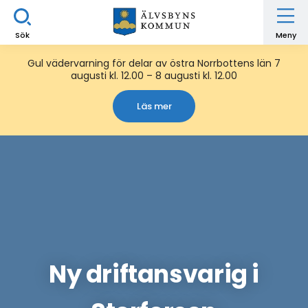
Sök
Meny
Gul vädervarning för delar av östra Norrbottens län 7
augusti kl. 12.00 – 8 augusti kl. 12.00
Läs mer
Ny driftansvarig i