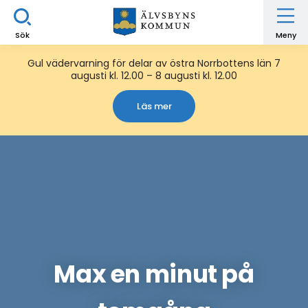
Sök
Meny
Gul vädervarning för delar av östra Norrbottens län 7
augusti kl. 12.00 – 8 augusti kl. 12.00
Läs mer
Max en minut på