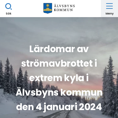
Sök
Meny
Lärdomar av
strömavbrottet i
extrem kyla i
Älvsbyns kommun
den 4 januari 2024