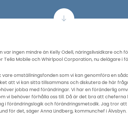
 var ingen mindre än Kelly Odell, näringslivsidkare och f
för Telia Mobile och Whirlpool Corporation, nu delägare i 
ck vare omställningsfonden som vi kan genomföra en sådan
et att vi kan sitta tillsammans och diskutera de här fråg
ehöver jobba med förändringar. Vi har en föränderlig omv
 vi behöver förhålla oss till. Då är det bra att cheferna 
 i förändringslogik och förändringsmetodik. Jag tror at
rund för det, säger Anna Lindberg, kommunchef i Älvsbyn.