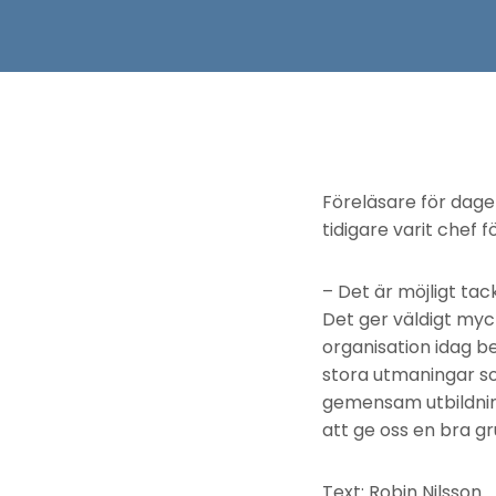
Föreläsare för dagen
tidigare varit chef 
– Det är möjligt ta
Det ger väldigt myck
organisation idag b
stora utmaningar som
gemensam utbildning
att ge oss en bra g
Text: Robin Nilsson