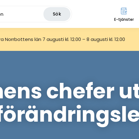
Sök
E-tjänster
 Norrbottens län 7 augusti kl. 12.00 – 8 augusti kl. 12.00
ns chefer ut
förändringsl