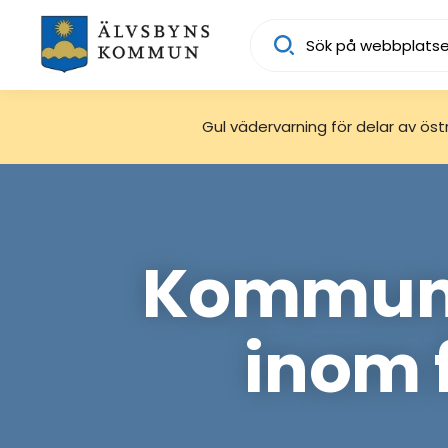
Sök
Gul vädervarning för delar av östra
Kommune
inom 