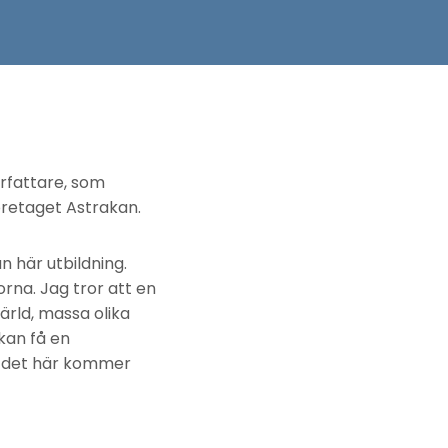
örfattare, som
företaget Astrakan.
 här utbildning.
orna. Jag tror att en
ärld, massa olika
kan få en
t det här kommer