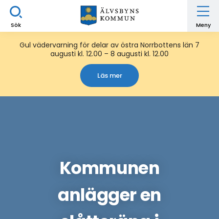
Sök
Meny
Gul vädervarning för delar av östra Norrbottens län 7
augusti kl. 12.00 – 8 augusti kl. 12.00
Läs mer
Kommunen
anlägger en