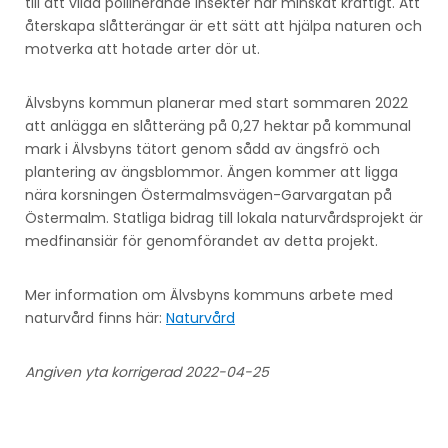
till att vilda pollinerande insekter har minskat kraftigt. Att
återskapa slåtterängar är ett sätt att hjälpa naturen och
motverka att hotade arter dör ut.
Älvsbyns kommun planerar med start sommaren 2022
att anlägga en slåtteräng på 0,27 hektar på kommunal
mark i Älvsbyns tätort genom sådd av ängsfrö och
plantering av ängsblommor. Ängen kommer att ligga
nära korsningen Östermalmsvägen-Garvargatan på
Östermalm. Statliga bidrag till lokala naturvårdsprojekt är
medfinansiär för genomförandet av detta projekt.
Mer information om Älvsbyns kommuns arbete med
naturvård finns här:
Naturvård
Angiven yta korrigerad 2022-04-25