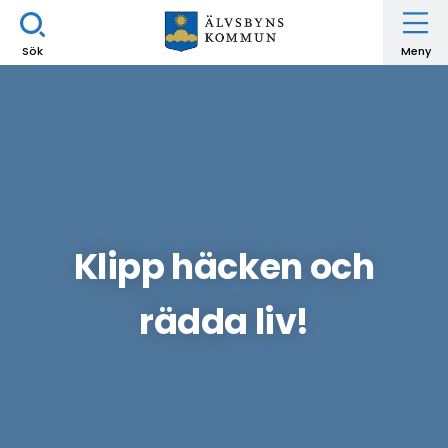
Sök
Meny
Klipp häcken och
rädda liv!