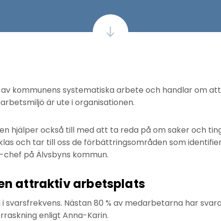
l av kommunens systematiska arbete och handlar om att
arbetsmiljö är ute i organisationen.
hjälper också till med att ta reda på om saker och ting b
klas och tar till oss de förbättringsområden som identifi
R-chef på Älvsbyns kommun.
en attraktiv arbetsplats
d i svarsfrekvens. Nästan 80 % av medarbetarna har svar
erraskning enligt Anna-Karin.