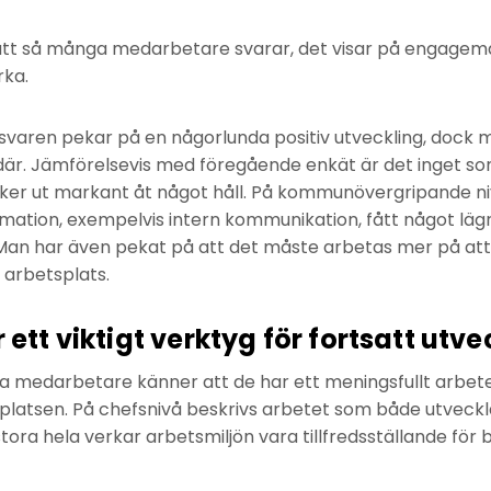
att så många medarbetare svarar, det visar på engageman
ka.
svaren pekar på en någorlunda positiv utveckling, dock
där. Jämförelsevis med föregående enkät är det inget s
ticker ut markant åt något håll. På kommunövergripande n
mation, exempelvis intern kommunikation, fått något lägr
Man har även pekat på att det måste arbetas mer på att
 arbetsplats.
 ett viktigt verktyg för fortsatt utve
ga medarbetare känner att de har ett meningsfullt arbet
platsen. På chefsnivå beskrivs arbetet som både utveck
stora hela verkar arbetsmiljön vara tillfredsställande för