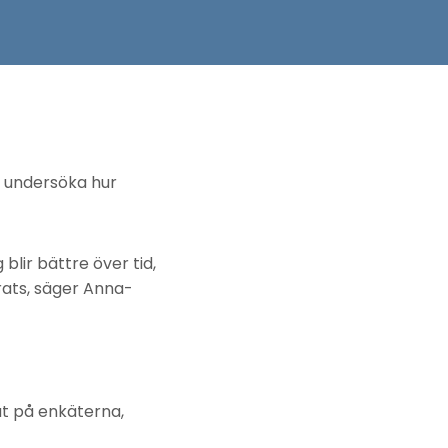
 undersöka hur
lir bättre över tid,
erats, säger Anna-
at på enkäterna,