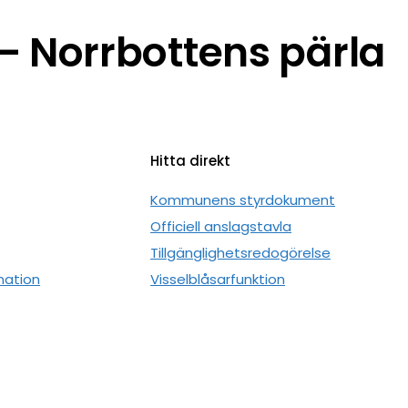
 Norrbottens pärla
Hitta direkt
n
Kommunens styrdokument
Officiell anslagstavla
Tillgänglighetsredogörelse
mation
Visselblåsarfunktion