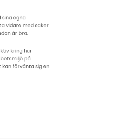
d sina egna
eta vidare med saker
edan är bra.
ktiv kring hur
betsmiljö på
 kan förvänta sig en