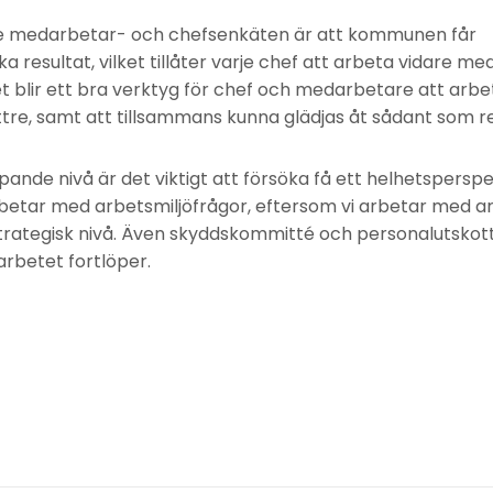
e medarbetar- och chefsenkäten är att kommunen får
 resultat, vilket tillåter varje chef att arbeta vidare me
et blir ett bra verktyg för chef och medarbetare att arb
tre, samt att tillsammans kunna glädjas åt sådant som r
pande nivå är det viktigt att försöka få ett helhetsperspe
etar med arbetsmiljöfrågor, eftersom vi arbetar med ar
rategisk nivå. Även skyddskommitté och personalutskott
arbetet fortlöper.