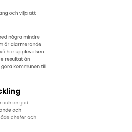
g och vilja att
 med några mindre
om är alarmerande
ivå har upplevelsen
e resultat än
 göra kommunen till
ckling
e och en god
lande och
 både chefer och