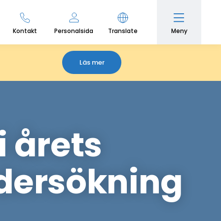
Meny
Kontakt
Personalsida
Translate
Läs mer
 årets
dersökning