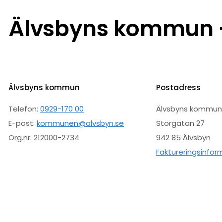
Älvsbyns kommun –
Älvsbyns kommun
Postadress
Telefon:
0929-170 00
Älvsbyns kommu
E-post:
kommunen@alvsbyn.se
Storgatan 27
Org.nr: 212000-2734
942 85 Älvsbyn
Faktureringsinfor