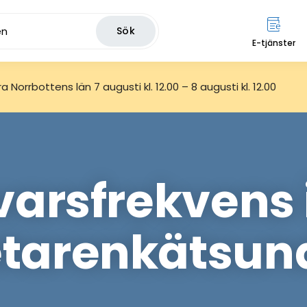
Sök
E-tjänster
 Norrbottens län 7 augusti kl. 12.00 – 8 augusti kl. 12.00
varsfrekvens i
tarenkätsun