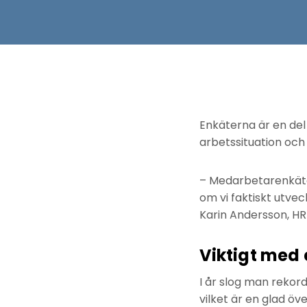
Enkäterna är en de
arbetssituation och 
– Medarbetarenkäten 
om vi faktiskt utvec
Karin Andersson, H
Viktigt med 
I år slog man rekor
vilket är en glad öv