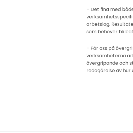
– Det fina med båd
verksamhetsspecifika
arbetslag. Resultat
som behöver bli bät
– För oss på övergri
verksamheterna arb
övergripande och st
redogörelse av hur 