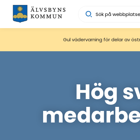
Sök
Gul vädervarning för delar av östra
Hög s
medarbe