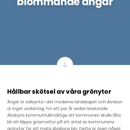
blommande ängar
Hållbar skötsel av våra grönytor
Ängar är sällsynta i det moderna landskapet och Älvsbyn
är inget undantag. För ett par år sedan beslutade
Älvsbyns kommunfullmäktige att kommunen skulle låta
bli att klippa gräsmattor på ett antal av kommunens
grönytor för att mata Älvsbyns bin. Detta är även något