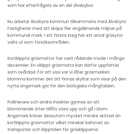
som har efterfrågats av en del älvsbybor.
Nu arbetar Älvsbyns kommun tillsammans med Älvsbyns
Fastigheter med att skapa fler ängsliknande miljöer på
kommunal mark. I ett första steg har ett antal gräsytor
valts ut som försöksområden.
Kortklippta gräsmattor har varit rådande mode i många
decennier. En oklippt gräsmatta kan därför uppfattas
som ovårdad. För att visa var vi låter gräsmarken
blomma kommer det att finnas skyltar som visar på den
nytta ängsmark gör för den biologiska mångfalden.
Pollinerare och andra insekter gynnas av att
blommande örter tillåts växa upp och gå i blom.
Ängsmark kräver dessutom mycket mindre skötsel än
kortklippta gräsmattor vilket minskar behovet av
transporter och klipptiden för gräsklipparna.