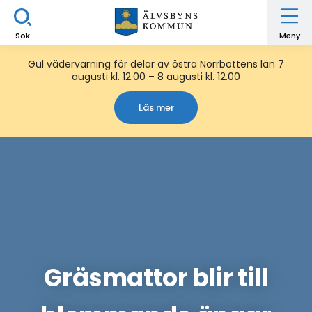
Sök
Meny
Gul vädervarning för delar av östra Norrbottens län 7
augusti kl. 12.00 – 8 augusti kl. 12.00
Läs mer
Gräsmattor blir till