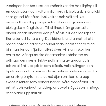
Riksdagen har beslutat att människor ska ha tillgång till
en god natur- och kulturmiljö med rik biologisk mångfald
som grund för hälsa, livskvalitet och välfärd. Att
omvandla kortklippta gräsytor till ängar gynnar den
biologiska mångfalden. Till skillnad från gräsmattor
hinner ängar blomma och på så vis blir det möjligt för
fler arter att livnära sig. Det bidrar bland annat till att
rädda hotade arter av pollinerande insekter som vilda
bin, humlor och fjärilar, vilket även vi människor har
nytta av. Många artrika ängsmarker i närheten av
odlingar ger mer effektiv pollinering av grödor och
bättre skörd. Skogsbär som blåbär, hallon, lingon och
hjortron är också beroende av pollinerande insekter. På
en artrik grönyta finns också djur som kan äta upp
skadeinsekter som annars härjar i våra trädgårdar. Ett
artrikt och varierat landskap är också något som många
människor uppskattar.
– Många djur och växter är hotade och Älvsbyns