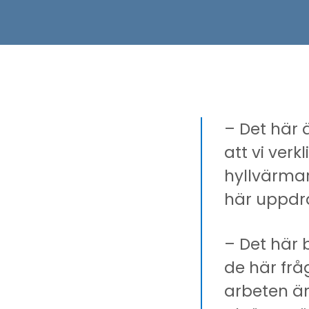
– Det här 
att vi verk
hyllvärmare
här uppdra
– Det här b
de här frå
arbeten är