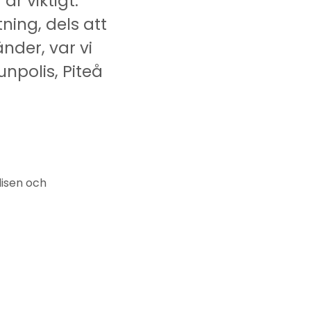
r viktigt.
ning, dels att
der, var vi
npolis, Piteå
lisen och