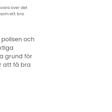
svara över det
 som ett bra
polisen och
ktiga
a grund för
r att få bra