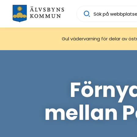
Sök
Gul vädervarning för delar av östra
Förny
mellan 