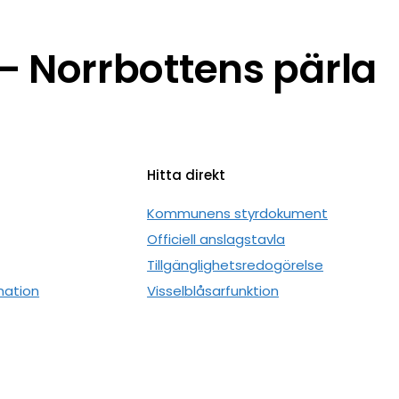
 Norrbottens pärla
Hitta direkt
n
Kommunens styrdokument
Officiell anslagstavla
Tillgänglighetsredogörelse
mation
Visselblåsarfunktion