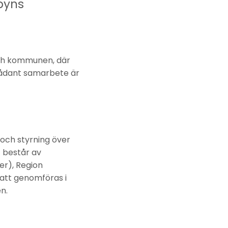
byns
 och kommunen, där
sådant samarbete är
och styrning över
 består av
er), Region
att genomföras i
n.