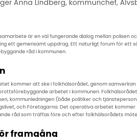
säger Anna Lindberg, kommunchef, Älvs
tt samarbete är en väl fungerande dialog mellan polisen
ng ett gemensamt uppdrag. Ett naturligt forum för ett 
örebyggande råd i kommunen.
n
etet kommer att ske i folkhälsorådet, genom samverkan 
ottsförebyggande arbetet i kommunen. Folkhälsorådet
isen, kommunledningen (både politiker och tjänsteperson
gslivet, och Företagarna. Det operativa arbetet kommer 
nde råd som träffas före och efter folkhälsorådets möte
för framgång