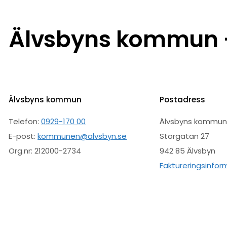
Älvsbyns kommun –
Älvsbyns kommun
Postadress
Telefon:
0929-170 00
Älvsbyns kommu
E-post:
kommunen@alvsbyn.se
Storgatan 27
Org.nr: 212000-2734
942 85 Älvsbyn
Faktureringsinfor