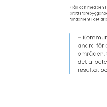
Från och med den 1 
brottsförebyggande
fundament i det arb
– Kommune
andra för a
områden. S
det arbetet
resultat oc