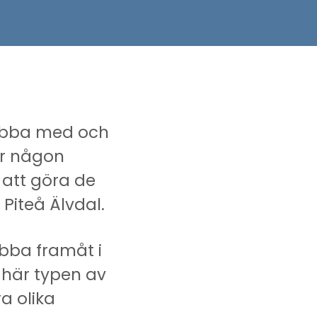
 jobba med och
lir någon
n att göra de
Piteå Älvdal.
jobba framåt i
 här typen av
a olika