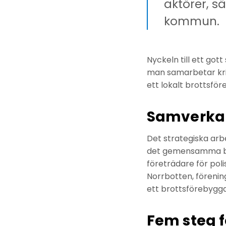
aktörer, 
kommun.
Nyckeln till ett go
man samarbetar kri
ett lokalt brottsf
Samverka
Det strategiska arb
det gemensamma br
företrädare för pol
Norrbotten, förenin
ett brottsförebygga
Fem steg 