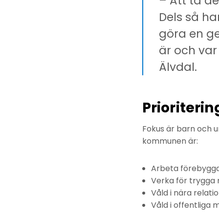
– Att ta d
Dels så han
göra en g
är och var
Älvdal.
Prioriteri
Fokus är barn och 
kommunen är:
Arbeta förebygg
Verka för trygga 
Våld i nära relati
Våld i offentliga m