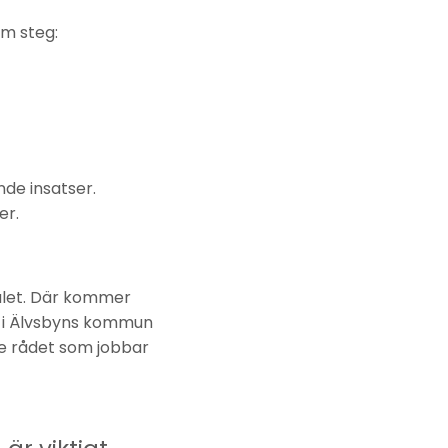
m steg:
de insatser.
er.
alet. Där kommer
t i Älvsbyns kommun
de rådet som jobbar