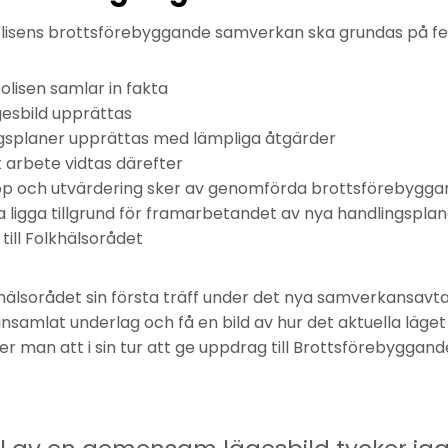
sens brottsförebyggande samverkan ska grundas på fe
isen samlar in fakta
esbild upprättas
gsplaner upprättas med lämpliga åtgärder
 arbete vidtas därefter
upp och utvärdering sker av genomförda brottsförebyggan
 ligga tillgrund för framarbetandet av nya handlingsplan
till Folkhälsorådet
hälsorådet sin första träff under det nya samverkansavt
nsamlat underlag och få en bild av hur det aktuella läge
r man att i sin tur att ge uppdrag till Brottsförebyggan