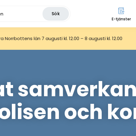
Sök
E-tjänster
 Norrbottens län 7 augusti kl. 12.00 – 8 augusti kl. 12.00
at samverkan
Polisen och 