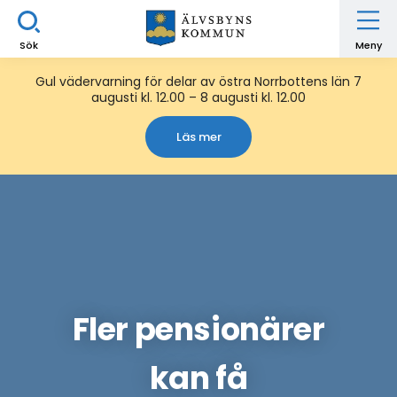
Sök
Meny
Gul vädervarning för delar av östra Norrbottens län 7
augusti kl. 12.00 – 8 augusti kl. 12.00
Läs mer
Fler pensionärer
kan få