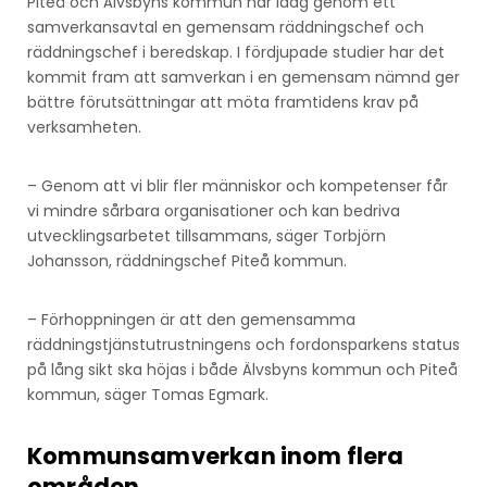
Piteå och Älvsbyns kommun har idag genom ett
samverkansavtal en gemensam räddningschef och
räddningschef i beredskap. I fördjupade studier har det
kommit fram att samverkan i en gemensam nämnd ger
bättre förutsättningar att möta framtidens krav på
verksamheten.
– Genom att vi blir fler människor och kompetenser får
vi mindre sårbara organisationer och kan bedriva
utvecklingsarbetet tillsammans, säger Torbjörn
Johansson, räddningschef Piteå kommun.
– Förhoppningen är att den gemensamma
räddningstjänstutrustningens och fordonsparkens status
på lång sikt ska höjas i både Älvsbyns kommun och Piteå
kommun, säger Tomas Egmark.
Kommunsamverkan inom flera
områden