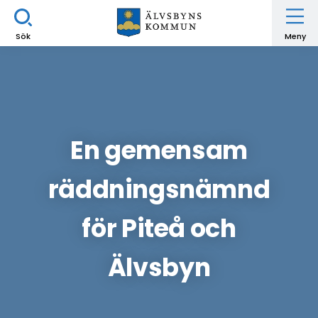
Sök
Meny
En gemensam
räddningsnämnd
för Piteå och
Älvsbyn