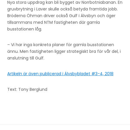
Nya stora uppdrag kan bli bygget av Norrbotniabanan. En
gruvbrytning i Laver skulle också betyda framtida jobb.
Bröderna Öhman driver också Gulf i Älvsbyn och äger
tillsammans med NTM fastigheten där gamla
busstationen låg.
– Vi har inga konkreta planer för gamla busstationen
ännu. Men fastigheten ligger strategiskt bra för vår del, i
anslutning till Gulf.
Artikeln är även publicerad i Älvsbybladet #3-4, 2018
Text: Tony Berglund