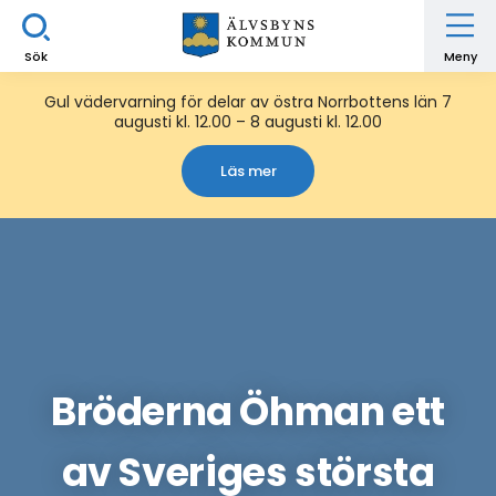
Sök
Meny
Gul vädervarning för delar av östra Norrbottens län 7
augusti kl. 12.00 – 8 augusti kl. 12.00
Läs mer
Bröderna Öhman ett
av Sveriges största