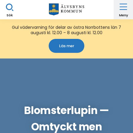
Sök
Meny
Gul vädervarning för delar av östra Norrbottens län 7
augusti kl. 12.00 – 8 augusti kl. 12.00
Läs mer
Blomsterlupin —
Omtyckt men