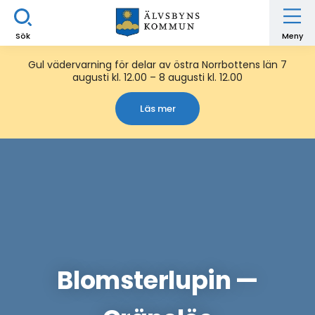
Sök
Meny
Gul vädervarning för delar av östra Norrbottens län 7
augusti kl. 12.00 – 8 augusti kl. 12.00
Läs mer
Blomsterlupin —