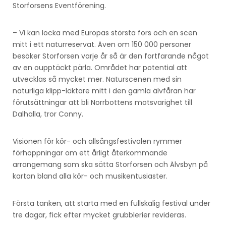
Storforsens Eventförening.
– Vi kan locka med Europas största fors och en scen
mitt i ett naturreservat. Även om 150 000 personer
besöker Storforsen varje år så är den fortfarande något
av en oupptäckt pärla. Området har potential att
utvecklas så mycket mer. Naturscenen med sin
naturliga klipp-läktare mitt i den gamla älvfåran har
förutsättningar att bli Norrbottens motsvarighet till
Dalhalla, tror Conny.
Visionen för kör- och allsångsfestivalen rymmer
förhoppningar om ett årligt återkommande
arrangemang som ska sätta Storforsen och Älvsbyn på
kartan bland alla kör- och musikentusiaster.
Första tanken, att starta med en fullskalig festival under
tre dagar, fick efter mycket grubblerier revideras.