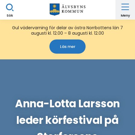
Sök
Meny
Gul vädervarning för delar av östra Norrbottens län 7
augusti kl. 12.00 – 8 augusti kl. 12.00
Läs mer
Anna-Lotta Larsson
leder körfestival på