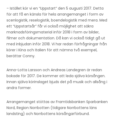
– Istället kör vi en “Uppstart” den 5 augusti 2017. Detta
för att få en känsla för hela arrangemanget i form av
scenlogistik, reselogistik, boendelogistik med mera. Med
ett “Uppstartsår” får vi också möjlighet att säkra
marknadsföringsmaterial inför 2018 i form av bilder,
filmer och dokumentation. Då kan vi också tidigt gå ut
med inbjudan inför 2018. Vi har redan förfrågningar från
körer i Kina och Italien för att nämna två exempel,
berättar Conny.
Anna-Lotta Larsson och Andreas Landegren är redan
bokade för 2017. De kommer att leda själva körsången.
Innan själva körinslaget bjuds det på musik och allsång i
andra former.
Arrangemanget stöttas av Framtidsbanken Sparbanken
Nord, Region Norrbotten (tidigare Norrbottens läns
landsting) och Norrbottens körsångarförbund.