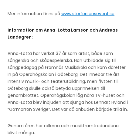
Mer information finns på
www.storforsensevent.se
Information om Anna-Lotta Larsson och Andreas
Landegren:
Anna-Lotta har verkat 37 år som artist, både som
sångerska och skådespelerska. Hon utbildade sig till
sångpedagog på Framnäs Musikskola och kom därefter
in på Operahögskolan i Göteborg. Det innebar tre års
intensiv musik- och teaterutbildning, men flytten till
Göteborg skulle också betyda upprinnelsen till
genombrottet. Operahögskolan låg nära TV-huset och
Anna-Lotta blev inbjuden att sjunga hos Lennart Hyland i
“Go’morron Sverige”. Det var då anbuden började trilla in.
Genom åren har rollerna och musikframträdandena
blivit många.