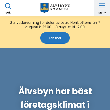
Sök
Meny
Gul vädervarning för delar av östra Norrbottens län 7
augusti kl. 12.00 – 8 augusti kl. 12.00
Läs mer
Älvsbyn har bäst
företagsklimat i