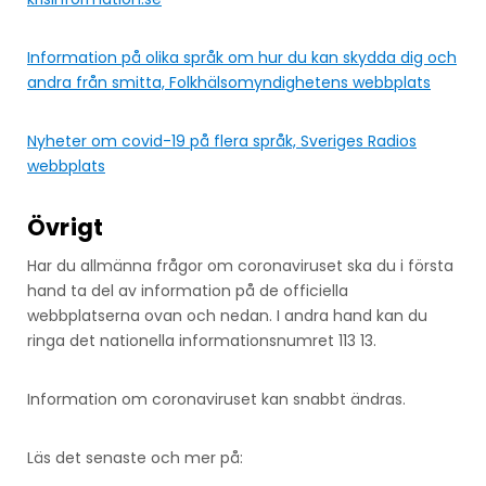
Information på olika språk om hur du kan skydda dig och
andra från smitta, Folkhälsomyndighetens webbplats
Nyheter om covid-19 på flera språk, Sveriges Radios
webbplats
Övrigt
Har du allmänna frågor om coronaviruset ska du i första
hand ta del av information på de officiella
webbplatserna ovan och nedan. I andra hand kan du
ringa det nationella informationsnumret 113 13.
Information om coronaviruset kan snabbt ändras.
Läs det senaste och mer på: