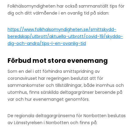
Folkhälsomyndigheten har också sammanställt tips för
dig och ditt välmående i en ovanlig tid på sidan:
https://www.folkhalsomyndigheten.se/smittskydd-
beredskap/utbrott/aktuella-utbrott/covid-19/skydda-
dig-och-andra/tips-i-en-ovanlig-tid
Förbud mot stora evenemang
Som en del i att förhindra smittspridning av
coronaviruset har regeringen beslutat att för
sammankomster och tillställningar, både inomhus och
utomhus, finns särskilda deltagargränser beroende på
var och hur evenemanget genomförs.
De regionala deltagargränserna för Norrbotten beslutas
av Länsstyrelsen i Norrbotten och finns på: