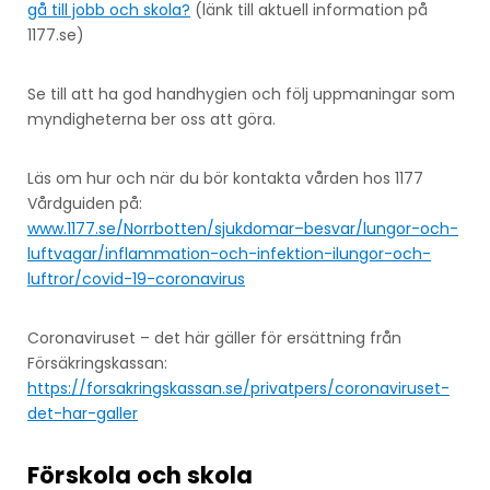
gå till jobb och skola?
(länk till aktuell information på
1177.se)
Se till att ha god handhygien och följ uppmaningar som
myndigheterna ber oss att göra.
Läs om hur och när du bör kontakta vården hos 1177
Vårdguiden på:
www.1177.se/Norrbotten/sjukdomar–besvar/lungor-och-
luftvagar/inflammation-och-infektion-ilungor-och-
luftror/covid-19-coronavirus
Coronaviruset – det här gäller för ersättning från
Försäkringskassan:
https://forsakringskassan.se/privatpers/coronaviruset-
det-har-galler
Förskola och skola