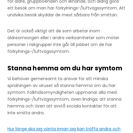
för äldre, gruppboenden och liknande, och aldrig göra
ett besök om man har förkylnings-/luftvägssymtom. Att
undvika besök skyddar de mest sårbara från smittan.
Det är också viktigt att de som arbetar inom
äldreomsorgen eller i andra verksamheter som möter
personer i riskgrupper inte går till jobbet om de har
förkylnings-/luftvägssymtom.
Stanna hemma om du har symtom
Vi behöver gemensamt ta ansvar för att minska
spridningen av viruset så stanna hemma om du har
symtom. Folkhälsomyndigheten uppmanar alla med
förkylnings-/luftvägssymtom, även lindriga, att stanna
hemma och även att avstå sociala kontakter för att
inte smitta andra.
Hur länge ska jag vänta innan jag kan träffa andra och