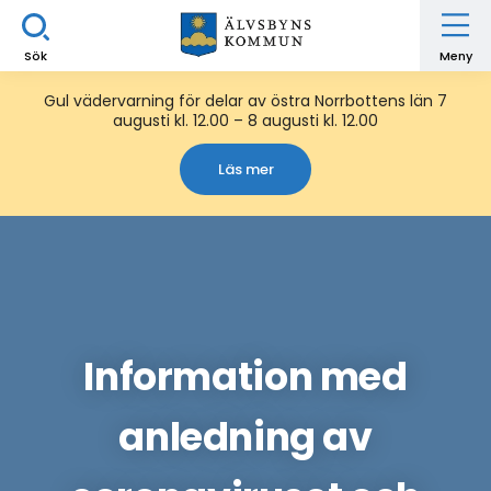
Sök
Meny
Gul vädervarning för delar av östra Norrbottens län 7
augusti kl. 12.00 – 8 augusti kl. 12.00
Läs mer
Information med
anledning av