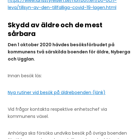
https://www.lansstyrelsen.se/norrbotten/bo-och-
leva/tillsyn-av-den-tillfalliga-covid-19-lagen.html
Skydd av äldre och de mest
sårbara
Den 1 oktober 2020 hävdes besöksförbudet på
kommunens två särskilda boenden för äldre, Nyberga
och Ugglan.
Innan besök läs:
Nya rutiner vid besök på äldreboenden (länk)
Vid frågor kontakta respektive enhetschef via
kommunens växel.
Anhöriga ska försöka undvika besök på övriga boenden