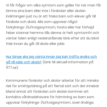
Vi får frågor om vilka symtom som gäller för när man får
lämna sina barn eller inte i förskolan eller skolan.
Inriktningen just nu är att friska barn och elever går till
förskola och skola. Alla som uppvisar något
förkylnings-/luftvägssymtom, hosta eller har förhöjd
feber stannar hemma tills denne är helt symtomfri och
väntar tiden enligt nedanstående länk efter att du blivit
frisk innan du går till skola eller jobb.
Hur länge ska jag vänta innan jag kan träffa andra och
gå till jobb och skola?
(länk till aktuell information på
1177.se)
Kommunens förskolor och skolor arbetar för att minska
risk för smittspridning på ett flertal sätt och det innebär
bland annat att förskolan och skolan kommer att
kontakta vårdnadshavare för hämtning av barn som
uppvisar förkylnings-/luftvägssymtom, även lindriga.