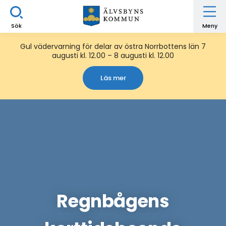
Sök
Meny
Gul vädervarning för delar av östra Norrbottens län 7
augusti kl. 12.00 – 8 augusti kl. 12.00
Läs mer
Regnbågens