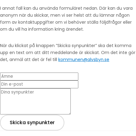
I annat fall kan du använda formuläret nedan. Där kan du vara
anonym när du skickar, men vi ser helst att du lämnar någon
form av kontaktuppgifter om vi behöver ställa följdfrågor eller
om du vill ha information kring ärendet.
När du klickat på knappen ”Skicka synpunkter” ska det komma
upp en text om att ditt meddelande är skickat. Om det inte gör
det, anmäl att det är fel till
kommunen@alvsbyn.se
Ämne
Din e-post
* Dina synpunkter
Skicka synpunkter