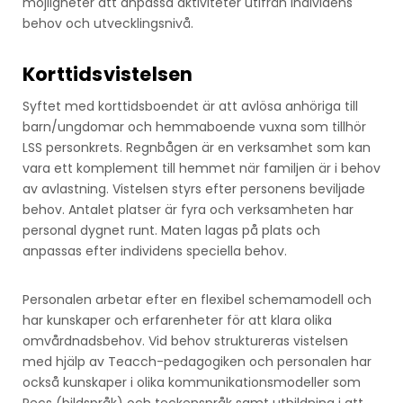
möjligheter att anpassa aktiviteter utifrån individens
behov och utvecklingsnivå.
Korttidsvistelsen
Syftet med korttidsboendet är att avlösa anhöriga till
barn/ungdomar och hemmaboende vuxna som tillhör
LSS personkrets. Regnbågen är en verksamhet som kan
vara ett komplement till hemmet när familjen är i behov
av avlastning. Vistelsen styrs efter personens beviljade
behov. Antalet platser är fyra och verksamheten har
personal dygnet runt. Maten lagas på plats och
anpassas efter individens speciella behov.
Personalen arbetar efter en flexibel schemamodell och
har kunskaper och erfarenheter för att klara olika
omvårdnadsbehov. Vid behov struktureras vistelsen
med hjälp av Teacch-pedagogiken och personalen har
också kunskaper i olika kommunikationsmodeller som
Pecs (bildspråk) och teckenspråk samt utbildning i att