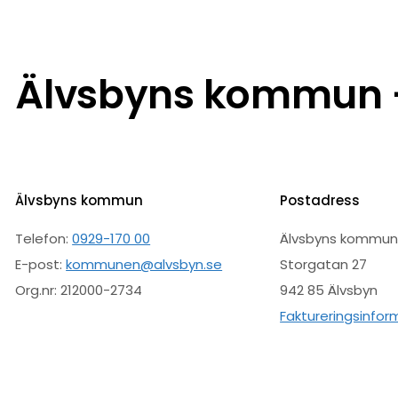
Älvsbyns kommun –
Älvsbyns kommun
Postadress
Telefon:
0929-170 00
Älvsbyns kommu
E-post:
kommunen@alvsbyn.se
Storgatan 27
Org.nr: 212000-2734
942 85 Älvsbyn
Faktureringsinfor