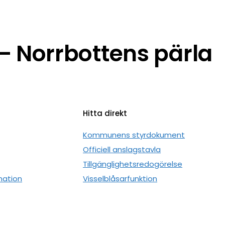
 Norrbottens pärla
Hitta direkt
n
Kommunens styrdokument
Officiell anslagstavla
Tillgänglighetsredogörelse
mation
Visselblåsarfunktion