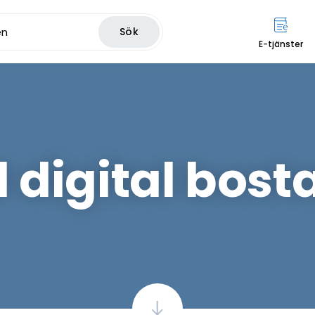
Sök
E-tjänster
 digital bos