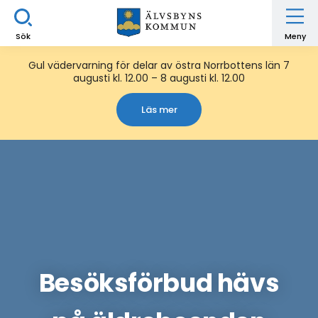
Sök
Meny
Gul vädervarning för delar av östra Norrbottens län 7
augusti kl. 12.00 – 8 augusti kl. 12.00
Läs mer
Besöksförbud hävs