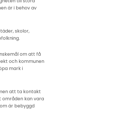
heten till stora
en är i behov av
täder, skolor,
folkning.
nskemål om att få
 effekt och kommunen
öpa mark i
men att ta kontakt
et områden kan vara
 som är bebyggd