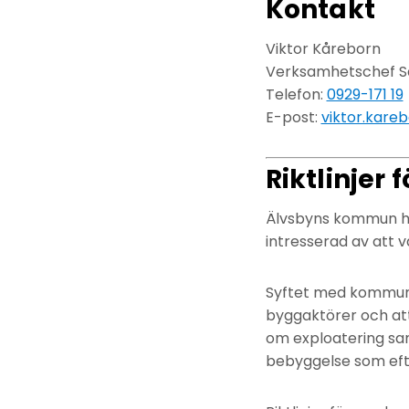
Kontakt
Viktor Kåreborn
Verksamhetschef S
Telefon:
0929-171 19
E-post:
viktor.kare
Riktlinjer
Älvsbyns kommun har 
intresserad av att 
Syftet med kommunen
byggaktörer och at
om exploatering sa
bebyggelse som eft