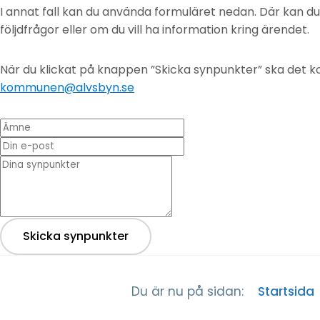
I annat fall kan du använda formuläret nedan. Där kan d
följdfrågor eller om du vill ha information kring ärendet.
När du klickat på knappen ”Skicka synpunkter” ska det ko
kommunen@alvsbyn.se
Ämne
Din e-post
* Dina synpunkter
Skicka synpunkter
Startsida
Du är nu på sidan: