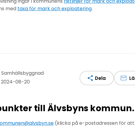
anvisning ingår i kommunens
riktlinjer för mark och exploat
ans med
taxa för mark och exploatering
.
v: Samhällsbyggnad
Dela
Lä
: 2024-08-20
npunkter till Älvsbyns kommun.
ommunen@alvsbyn.se
(klicka på e-postadressen för at