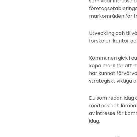
som visar intresse 
företagsetableringa
markområden för fr
Utveckling och tillv
förskolor, kontor oc
Kommunen gick i au
köpa mark för att m
har kunnat förvärva
strategiskt viktiga
Du som redan idag ä
med oss och lämna u
av intresse för kom
idag.