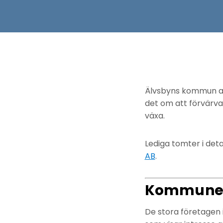
Älvsbyns kommun ar
det om att förvärv
växa.
Lediga tomter i deta
AB
.
Kommunen 
De stora företagen i