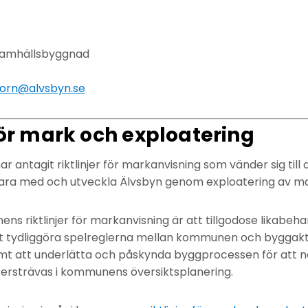
amhällsbyggnad
born@alvsbyn.se
 för mark och exploatering
antagit riktlinjer för markanvisning som vänder sig till 
vara med och utveckla Älvsbyn genom exploatering av ma
s riktlinjer för markanvisning är att tillgodose likabeha
t tydliggöra spelreglerna mellan kommunen och byggaktö
mt att underlätta och påskynda byggprocessen för att 
ersträvas i kommunens översiktsplanering.