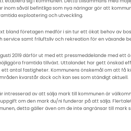
att etablera sig i kommunen. Detta tillsammans med möjlig
r inom såväl befintliga som nya näringar gör att kommun
amtida exploatering och utveckling.
äxt bland företagen medför i sin tur ett ökat behov av bos
h service samt friluftsliv och rekreation för en växande be
gusti 2019 därför ut med ett pressmeddelande med ett ö
öjliggöra framtida tillväxt. Uttalandet har gett önskad
 ett antal fastigheter. Kommunens önskemål om att få k
 områden kvarstår dock och kan ses som ständigt aktuell.
r intresserad av att sälja mark till kommunen är välkom
ppgift om den mark du/ni funderar på att sälja. Flertal
munen, detta gäller även om de inte angränsar till mark