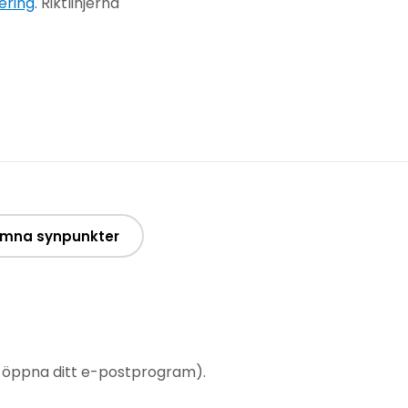
ering
. Riktlinjerna
mna synpunkter
t öppna ditt e-postprogram).