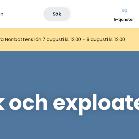
Sök
E-tjänster
 Norrbottens län 7 augusti kl. 12.00 – 8 augusti kl. 12.00
 och exploat