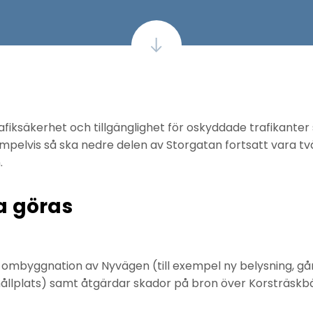
rafiksäkerhet och tillgänglighet för oskyddade trafikante
empelvis så ska nedre delen av Storgatan fortsatt vara tv
.
a göras
r ombyggnation av Nyvägen (till exempel ny belysning, g
ållplats) samt åtgärdar skador på bron över Korsträskb