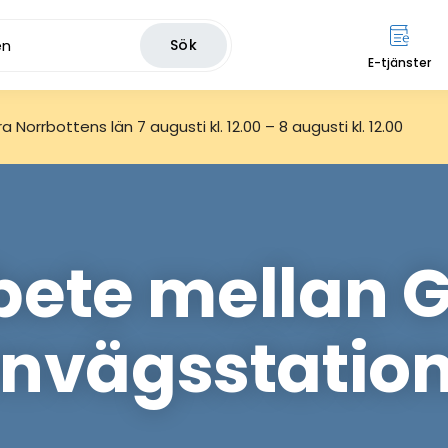
Sök
E-tjänster
 Norrbottens län 7 augusti kl. 12.00 – 8 augusti kl. 12.00
ete mellan G
rnvägsstatio