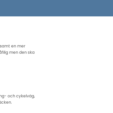
r samt en mer
åfilig men den ska
ång- och cykelväg,
äcken.