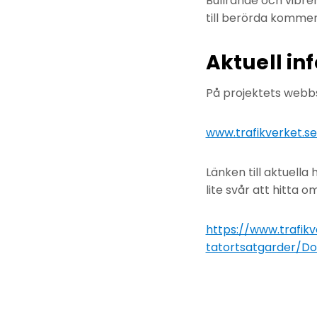
Bullrande och vibre
till berörda kommer
Aktuell in
På projektets webbs
www.trafikverket.s
Länken till aktuell
lite svår att hitta 
https://www.trafik
tatortsatgarder/D