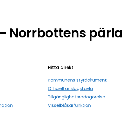
 Norrbottens pärla
Hitta direkt
n
Kommunens styrdokument
Officiell anslagstavla
Tillgänglighetsredogörelse
mation
Visselblåsarfunktion