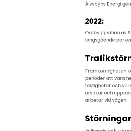
Älvsbyns Energi ge
2022:
Ombyggnation av Sto
längsgående parker
Trafikstör
Framkomligheten ko
perioder att vara he
fastigheter och ve
orsakar och uppmana
arbetar vid vägen.
Störninga