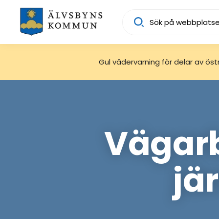
Sök
Gul vädervarning för delar av östra
Vägarb
jä