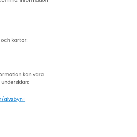
rekomma. Information
 och kartor:
formation kan vara
n undersidan:
r/alvsbyn-