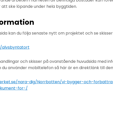
rande arbeten i närheten av befintliga bostäder kan fö
 att ske löpande under hela byggtiden.
formation
ida kan du följa senaste nytt om projektet och se skisser
e/alvsbyntatort
a handlingar och skisser på ovanstående huvudsida med in
om du använder mobiltelefon så här är en direktlänk till de
verket.se/nara-dig/Norrbotten/vi-bygger-och-forbattra
okument-for-/