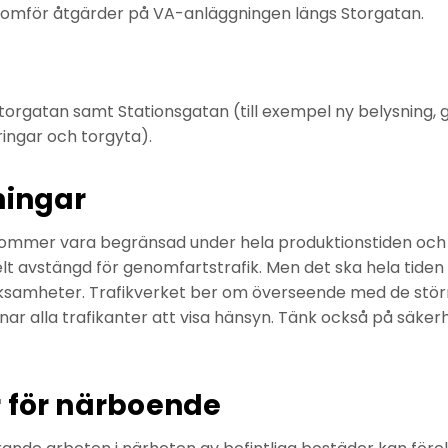
nomför åtgärder på VA-anläggningen längs Storgatan.
rgatan samt Stationsgatan (till exempel ny belysning, 
ingar och torgyta).
ningar
mmer vara begränsad under hela produktionstiden och
lt avstängd för genomfartstrafik. Men det ska hela tiden gå
rksamheter. Trafikverket ber om överseende med de stö
r alla trafikanter att visa hänsyn. Tänk också på säker
r för närboende