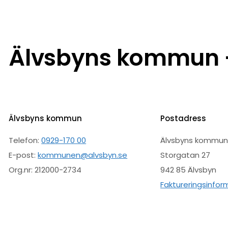
Älvsbyns kommun –
Älvsbyns kommun
Postadress
Telefon:
0929-170 00
Älvsbyns kommu
E-post:
kommunen@alvsbyn.se
Storgatan 27
Org.nr: 212000-2734
942 85 Älvsbyn
Faktureringsinfor