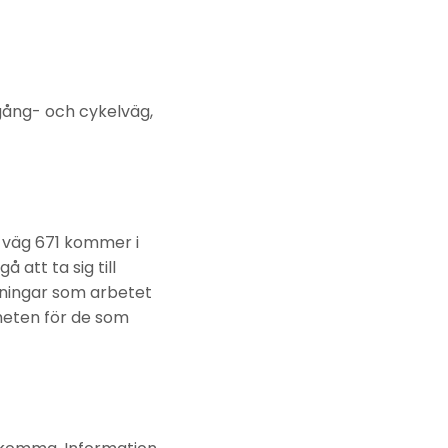
gång- och cykelväg,
 väg 671 kommer i
 att ta sig till
rningar som arbetet
heten för de som