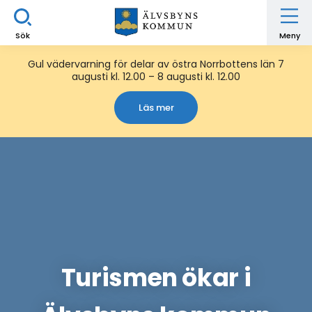
Sök
Meny
Gul vädervarning för delar av östra Norrbottens län 7
augusti kl. 12.00 – 8 augusti kl. 12.00
Läs mer
Turismen ökar i