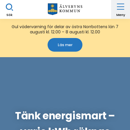
Sök
Meny
Gul vädervarning för delar av östra Norrbottens län 7
augusti kl. 12.00 – 8 augusti kl. 12.00
Läs mer
Tänk energismart –