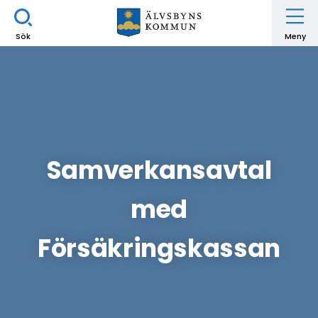
Sök
Meny
Samverkansavtal
med
Försäkringskassan