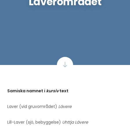
Laverområdet
Samiska namnet i
kursiv
text
Laver (vid gruvområdet)
Lávere
Lill-Laver (sjö, bebyggelse)
Uhttja Lávere