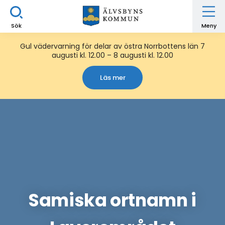
Sök
Meny
Gul vädervarning för delar av östra Norrbottens län 7
augusti kl. 12.00 – 8 augusti kl. 12.00
Läs mer
Samiska ortnamn i