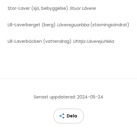
Stor-Laver (sjö, bebyggelse)
Stuor Lávere
Lill-Laverberget (berg)
Lávereguarbba
(stavningsändrat)
Lill-Laverbäcken (vattendrag)
Uhttja Láverejuhkka
Senast uppdaterad: 2024-05-24
Dela