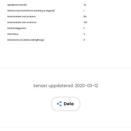
Uppföljande kontroller
22
Händelsestyrd kontroll (med anledning av klagomål)
1
Andel kontroller med avvikelse
55%
Andel kontroller utan avvikelser
45%
Antal förelägganden
5
Antal förbud
2
Antal inkomna misstänkta matförgiftningar
0
Senast uppdaterad: 2020-03-12
Dela