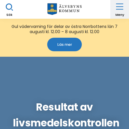
Sök
Meny
Gul vädervarning för delar av östra Norrbottens län 7
augusti kl. 12.00 – 8 augusti kl. 12.00
Läs mer
Resultat av
livsmedelskontrollen