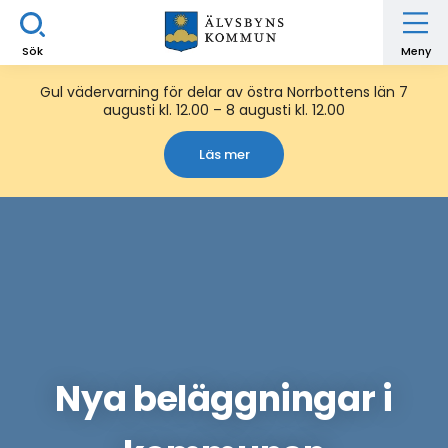
Sök
Meny
Gul vädervarning för delar av östra Norrbottens län 7
augusti kl. 12.00 – 8 augusti kl. 12.00
Läs mer
Nya beläggningar i