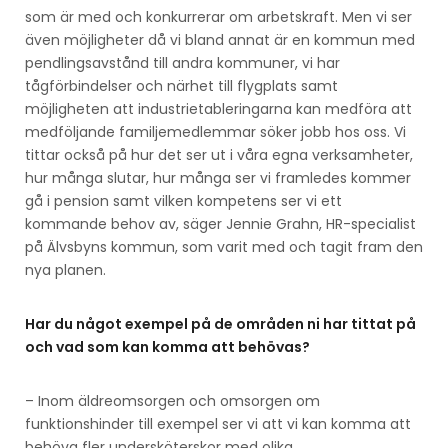
som är med och konkurrerar om arbetskraft. Men vi ser
även möjligheter då vi bland annat är en kommun med
pendlingsavstånd till andra kommuner, vi har
tågförbindelser och närhet till flygplats samt
möjligheten att industrietableringarna kan medföra att
medföljande familjemedlemmar söker jobb hos oss. Vi
tittar också på hur det ser ut i våra egna verksamheter,
hur många slutar, hur många ser vi framledes kommer
gå i pension samt vilken kompetens ser vi ett
kommande behov av, säger Jennie Grahn, HR-specialist
på Älvsbyns kommun, som varit med och tagit fram den
nya planen.
Har du något exempel på de områden ni har tittat på
och vad som kan komma att behövas?
– Inom äldreomsorgen och omsorgen om
funktionshinder till exempel ser vi att vi kan komma att
behöva fler undersköterskor med olika