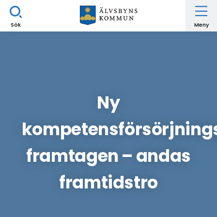
Sök
Meny
Ny
kompetensförsörjning
framtagen – andas
framtidstro