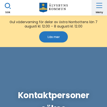
Sök
Meny
Gul vädervarning för delar av östra Norrbottens län 7
augusti kl. 12.00 – 8 augusti kl. 12.00
Läs mer
Kontaktpersoner