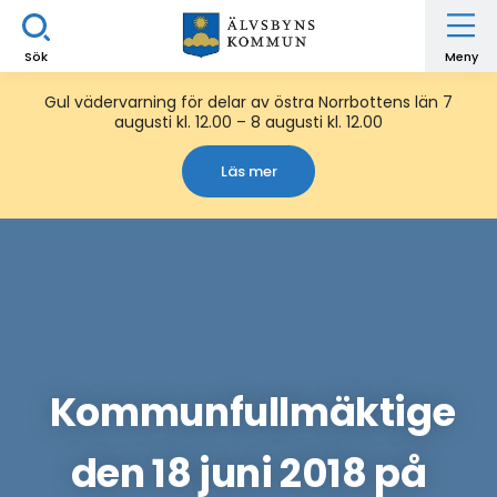
Sök
Meny
Gul vädervarning för delar av östra Norrbottens län 7
augusti kl. 12.00 – 8 augusti kl. 12.00
Läs mer
Kommunfullmäktige
den 18 juni 2018 på