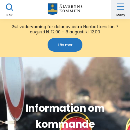
Sök
Meny
Gul vädervarning för delar av östra Norrbottens län 7
augusti kl. 12.00 – 8 augusti kl. 12.00
Läs mer
Information om
kommande