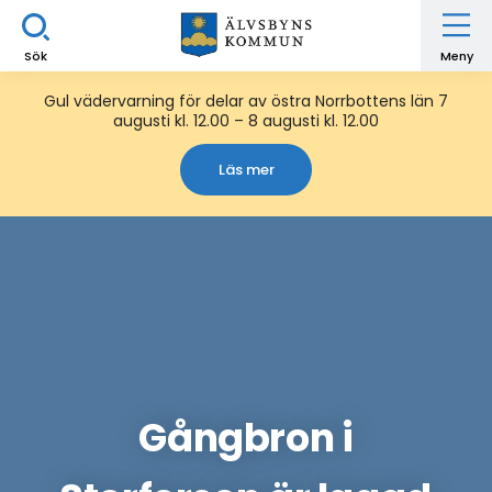
Sök
Meny
Gul vädervarning för delar av östra Norrbottens län 7
augusti kl. 12.00 – 8 augusti kl. 12.00
Läs mer
Gångbron i