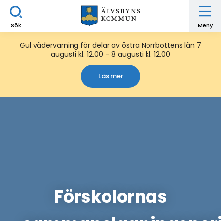
Sök
Meny
Gul vädervarning för delar av östra Norrbottens län 7
augusti kl. 12.00 – 8 augusti kl. 12.00
Läs mer
Förskolornas