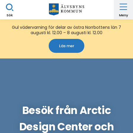
Sök
Meny
Gul vädervarning för delar av östra Norrbottens län 7
augusti kl. 12.00 – 8 augusti kl. 12.00
Läs mer
Besök från Arctic
Design Center och