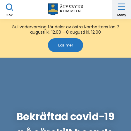
Sök
Meny
Gul vädervarning för delar av östra Norrbottens län 7
augusti kl. 12.00 – 8 augusti kl. 12.00
Läs mer
Bekräftad covid-19