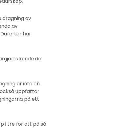
edarskap.
 dragning av
ända av
 Därefter har
argjorts kunde de
ngning är inte en
 också uppfattar
gningarna på ett
i tre för att på så