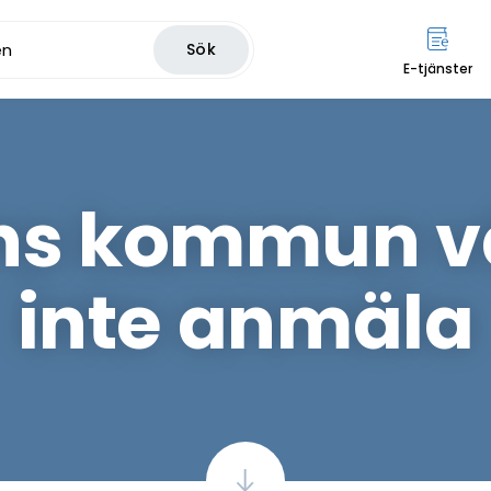
Sök
E-tjänster
ns kommun väl
inte anmäla