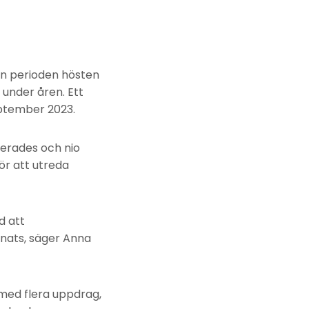
en perioden hösten
 under åren. Ett
eptember 2023.
serades och nio
r att utreda
d att
knats, säger Anna
t med flera uppdrag,