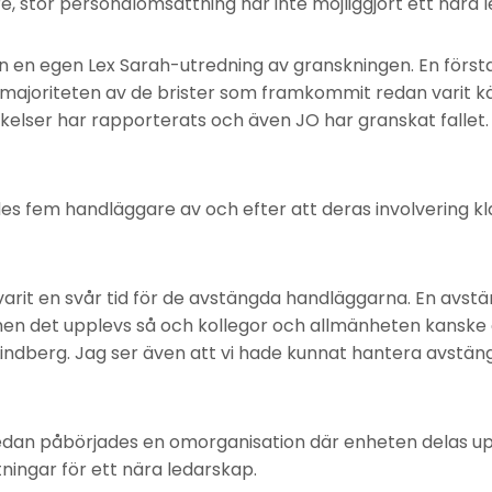
stor personalomsättning har inte möjliggjort ett nära l
en egen Lex Sarah-utredning av granskningen. En första
 majoriteten av de brister som framkommit redan varit k
ikelser har rapporterats och även JO har granskat fallet.
des fem handläggare av och efter att deras involvering kl
 varit en svår tid för de avstängda handläggarna. En avstä
 men det upplevs så och kollegor och allmänheten kanske
Lindberg. Jag ser även att vi hade kunnat hantera avstän
edan påbörjades en omorganisation där enheten delas upp 
ningar för ett nära ledarskap.