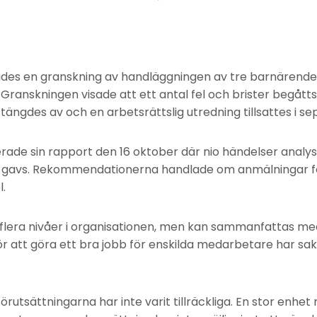
rades en granskning av handläggningen av tre barnärend
. Granskningen visade att ett antal fel och brister begåtts
tängdes av och en arbetsrättslig utredning tillsattes i s
ade sin rapport den 16 oktober där nio händelser analy
gavs. Rekommendationerna handlade om anmälningar fö
.
 flera nivåer i organisationen, men kan sammanfattas me
ör att göra ett bra jobb för enskilda medarbetare har sa
örutsättningarna har inte varit tillräckliga. En stor enhe