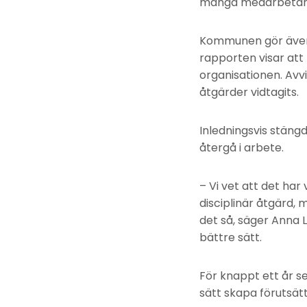
många medarbetare, 
Kommunen gör även 
rapporten visar att
organisationen. Avv
åtgärder vidtagits.
Inledningsvis stäng
återgå i arbete.
– Vi vet att det har
disciplinär åtgärd,
det så, säger Anna 
bättre sätt.
För knappt ett år s
sätt skapa förutsätt