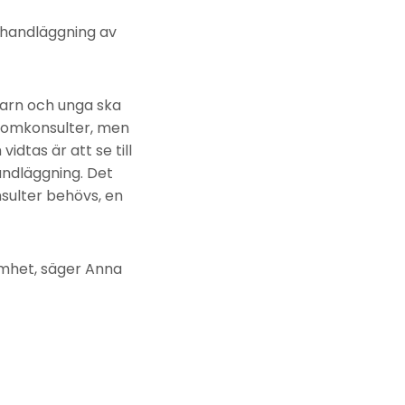
r handläggning av
barn och unga ska
onomkonsulter, men
dtas är att se till
andläggning. Det
sulter behövs, en
amhet, säger Anna