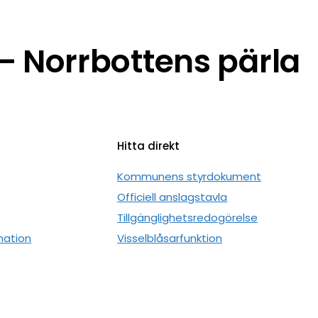
 Norrbottens pärla
Hitta direkt
n
Kommunens styrdokument
Officiell anslagstavla
Tillgänglighetsredogörelse
mation
Visselblåsarfunktion