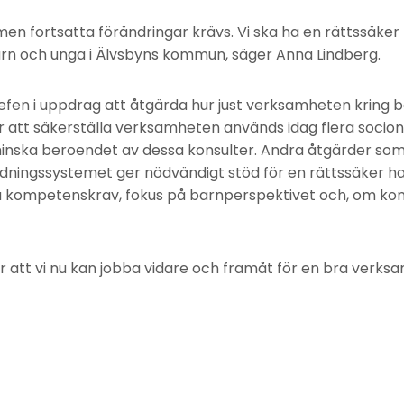
 men fortsatta förändringar krävs. Vi ska ha en rättssäke
rn och unga i Älvsbyns kommun, säger Anna Lindberg.
efen i uppdrag att åtgärda hur just verksamheten kring 
ör att säkerställa verksamheten används idag flera soci
inska beroendet av dessa konsulter. Andra åtgärder som vi
ledningssystemet ger nödvändigt stöd för en rättssäker h
a kompetenskrav, fokus på barnperspektivet och, om kon
r att vi nu kan jobba vidare och framåt för en bra verks