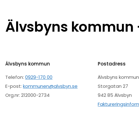
Älvsbyns kommun –
Älvsbyns kommun
Postadress
Telefon:
0929-170 00
Älvsbyns kommu
E-post:
kommunen@alvsbyn.se
Storgatan 27
Org.nr: 212000-2734
942 85 Älvsbyn
Faktureringsinfor