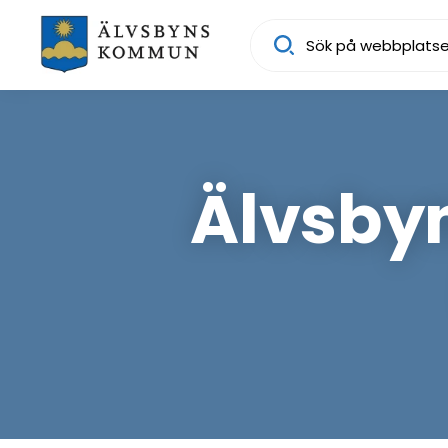
Sök
Älvsby