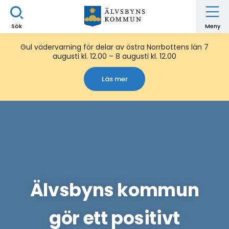
Sök
Meny
Gul vädervarning för delar av östra Norrbottens län 7
augusti kl. 12.00 – 8 augusti kl. 12.00
Läs mer
Älvsbyns kommun
gör ett positivt