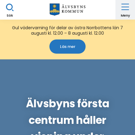
Sök
Meny
Gul vädervarning för delar av östra Norrbottens län 7
augusti kl. 12.00 – 8 augusti kl. 12.00
Läs mer
Älvsbyns första
centrum håller