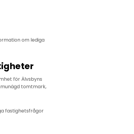
formation om lediga
igheter
mhet för Älvsbyns
kommunägd tomtmark,
ga fastighetsfrågor