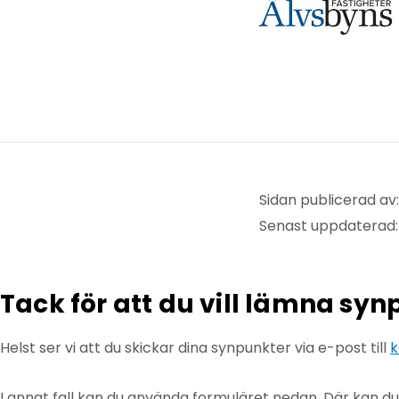
Sidan publicerad a
Senast uppdaterad:
Tack för att du vill lämna sy
Helst ser vi att du skickar dina synpunkter via e-post till
k
I annat fall kan du använda formuläret nedan. Där kan d