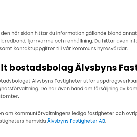
en här sidan hittar du information gällande bland annat
bredband, fjärrvärme och renhållning. Du hittar även in
 samt kontaktuppgifter till vår kommuns hyresvärdar.
 bostadsbolag Älvsbyns Fast
adsbolaget Älvsbyns Fastigheter utför uppdragsverksa
hetsförvaltning. De har även hand om försäljning av 
itomter.
ion om kommunförvaltningens lediga fastigheter och övri
astigheters hemsida
Älvsbyns Fastigheter AB
.