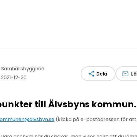
v: Samhällsbyggnad
Dela
Lä
 2021-12-30
npunkter till Älvsbyns kommun.
ommunen@alvsbyn.se
(klicka på e-postadressen för at
u vara anonym när du skickar, men vi ser helst att du lä