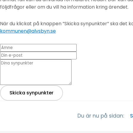
följdfrågor eller om du vill ha information kring ärendet.
När du klickat på knappen ”Skicka synpunkter” ska det ko
kommunen@alvsbyn.se
Ämne
Din e-post
* Dina synpunkter
Skicka synpunkter
S
Du är nu på sidan: