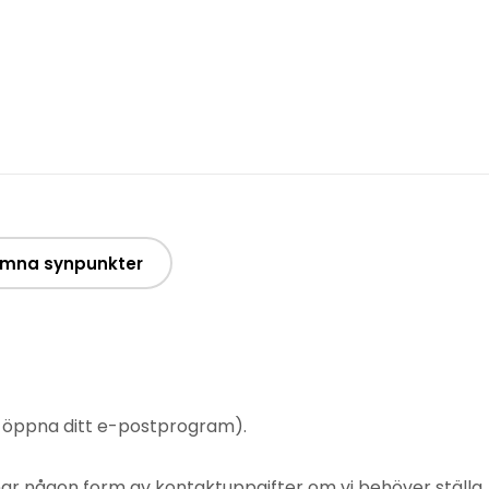
mna synpunkter
t öppna ditt e-postprogram).
mnar någon form av kontaktuppgifter om vi behöver ställa