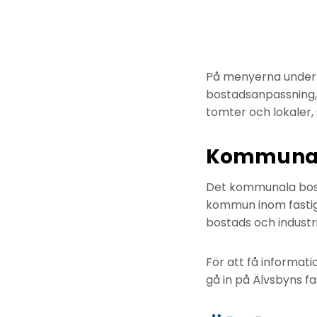
På menyerna under d
bostadsanpassning, 
tomter och lokaler,
Kommunalt
Det kommunala bost
kommun inom fastig
bostads och industr
För att få informat
gå in på Älvsbyns f