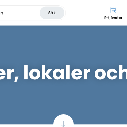
Sök
E-tjänster
r, lokaler oc