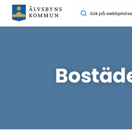
Sök
Bostäde