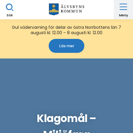
Sök
Meny
Gul vädervarning för delar av östra Norrbottens län 7
augusti kl. 12.00 – 8 augusti kl. 12.00
Läs mer
Klagomål –