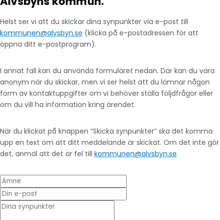
Älvsbyns kommun.
Helst ser vi att du skickar dina synpunkter via e-post till
kommunen@alvsbyn.se
(klicka på e-postadressen för att
öppna ditt e-postprogram).
I annat fall kan du använda formuläret nedan. Där kan du vara
anonym när du skickar, men vi ser helst att du lämnar någon
form av kontaktuppgifter om vi behöver ställa följdfrågor eller
om du vill ha information kring ärendet.
När du klickat på knappen ”Skicka synpunkter” ska det komma
upp en text om att ditt meddelande är skickat. Om det inte gör
det, anmäl att det är fel till
kommunen@alvsbyn.se
Ämne
Din e-post
* Dina synpunkter