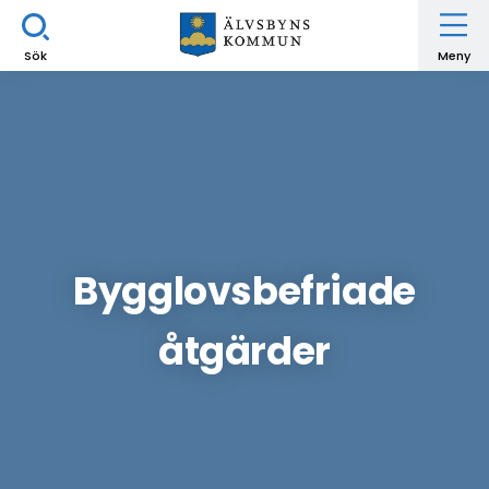
Sök
Meny
Bygglovsbefriade
åtgärder